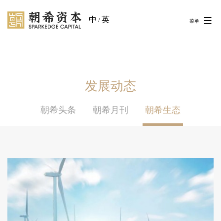
中
英
/
菜单
发展动态
朝希头条
朝希月刊
朝希生态