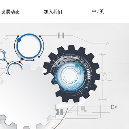
发展动态
加入我们
中
英
/