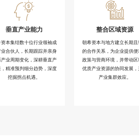
垂直产业能力
整合区域资源
希资本集结数十位行业领袖成
朝希资本与地方建立长期且
产业合伙人，长期跟踪并亲身
的合作关系，为企业提供便
历产业周期变化，深耕垂直产
政策与营商环境，并带动区
链，精准预判细分趋势，深度
优质产业资源的协同发展，
挖掘拐点机遇。
产业集群效应。