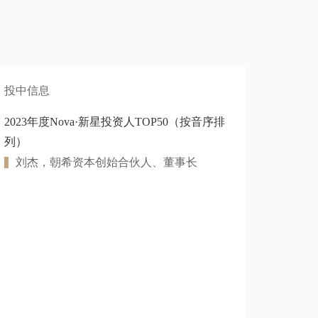
投中信息
2023年度Nova·新星投资人TOP50（按音序排
列）
刘杰，朝希资本创始合伙人、董事长