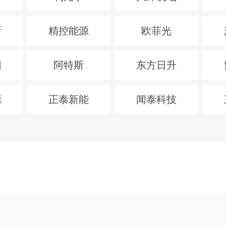
斯
精控能源
欧菲光
团
阿特斯
东方日升
源
正泰新能
闻泰科技