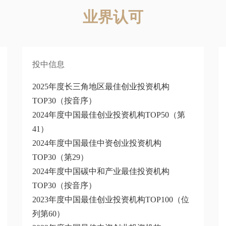
业界认可
投中信息
2025年度长三角地区最佳创业投资机构
TOP30（按音序）
2024年度中国最佳创业投资机构TOP50（第
41）
2024年度中国最佳中资创业投资机构
TOP30（第29）
2024年度中国碳中和产业最佳投资机构
TOP30（按音序）
2023年度中国最佳创业投资机构TOP100（位
列第60）