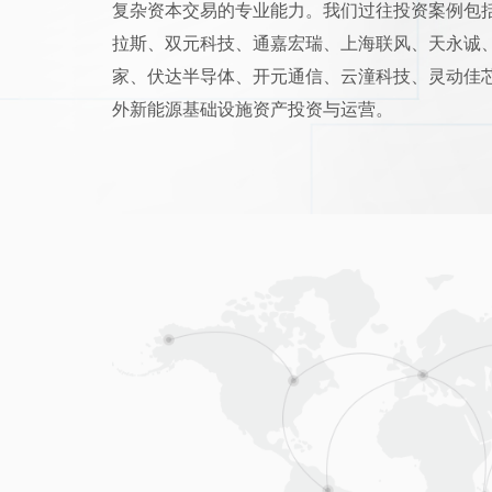
复杂资本交易的专业能力。我们过往投资案例包
拉斯、双元科技、通嘉宏瑞、上海联风、天永诚
家、伏达半导体、开元通信、云潼科技、灵动佳
外新能源基础设施资产投资与运营。