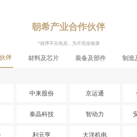
朝希产业合作伙伴
*排序不分先后，为不完全收录
伙伴
材料及芯片
装备及部件
制造
中来股份
京运通
泰晶科技
智动力
份
利元亨
大洋机电