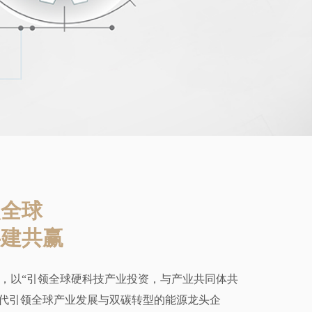
眼全球
共建共赢
，以“引领全球硬科技产业投资，与产业共同体共
一代引领全球产业发展与双碳转型的能源龙头企