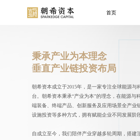
首页
秉承产业为本理念
垂直产业链投资布局
朝希资本成立于2015年，是一家专注全球能源
台。朝希资本秉承“产业为本”的理念，在能源与
端装备、终端产品、创新服务及应用场景全产业
设施投资等多种方式，拥有赋能企业不同发展阶
自成立至今，我们陪伴产业穿越多轮周期，搭建