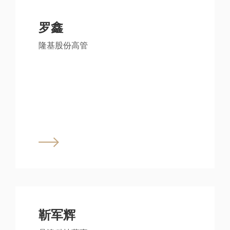
罗鑫
隆基股份高管
靳军辉