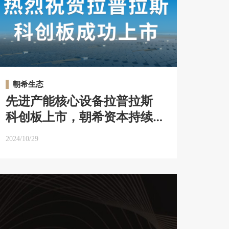
朝希生态
先进产能核心设备拉普拉斯
科创板上市，朝希资本持续
布局新质生产力 ｜朝希IPO
2024/10/29