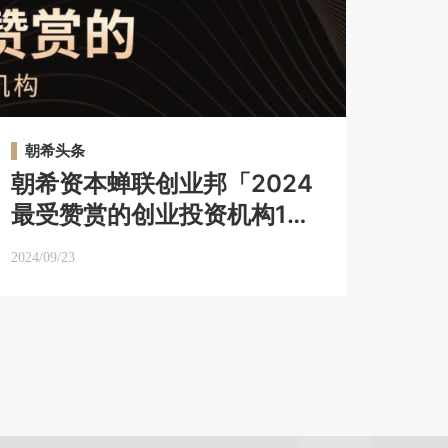
朝希头条
朝希资本蝉联创业邦「2024
最受赞赏的创业投资机构100
强」，获评「能源科技领域
2024/09/23
25强」｜朝希头条