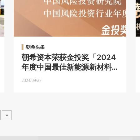
朝希头条
朝希资本荣获金投奖「2024
年度中国最佳新能源新材料
领域投资机构TOP30」｜朝
2024/09/27
希头条
»