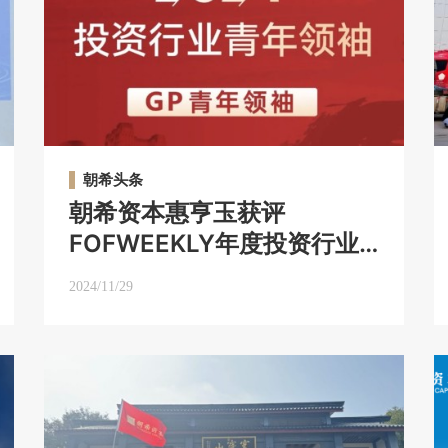
朝希头条
朝希资本惠亨玉获评
FOFWEEKLY年度投资行业
GP青年领袖；朝希资本荣获
2024/11/29
LP CLub年度新能源投资机
构TOP20｜朝希头条