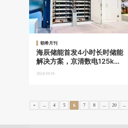
朝希月刊
海辰储能首发4小时长时储能
解决方案，京清数电125kW
液冷PCS获TÜV莱茵欧标认
2024/10/10
证｜朝希月刊Vol.15【2024
年8&9月】
«
...
4
5
7
8
...
20
...
6