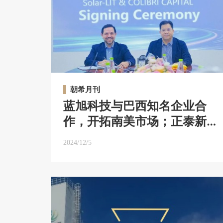
朝希月刊
蓝旭科技与巴西知名企业合
作，开拓南美市场；正泰新
能助力海外屋顶光伏项目、
2024/12/5
国内光储充换一体站，打开
更多场景｜朝希月刊
Vol.17【2024年11月】