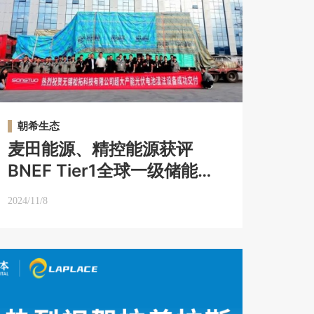
朝希生态
麦田能源、精控能源获评
BNEF Tier1全球一级储能厂
商等｜朝希月刊
2024/11/8
Vol.16【2024年10月】