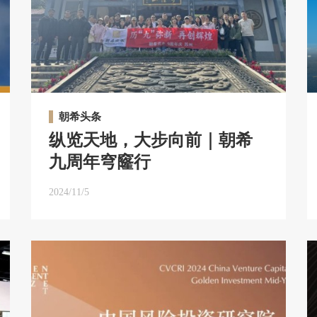
朝希头条
纵览天地，大步向前｜朝希
九周年穹窿行
2024/11/5