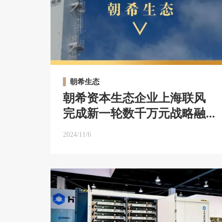
朝希生态
朝希资本生态企业上海联风
完成新一轮数千万元战略融
资｜朝希生态
2024/11/6