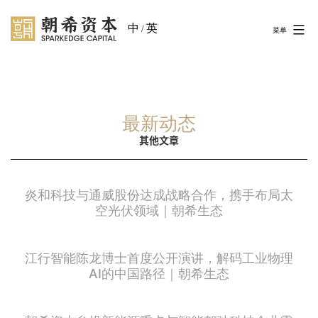
中
英
/
菜单
最新动态
其他文章
炎和科技与通威股份达成战略合作，携手布局太
空光伏领域｜朝希生态
江行智能陈龙博士首度公开演讲，解码工业物理
AI的中国路径｜朝希生态