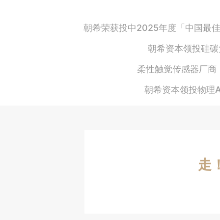
朝希荣获投中2025年度「中国最
朝希资本领投硅碳
柔性触觉传感器厂商
朝希资本领投物理
走