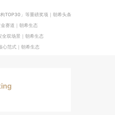
构TOP30」等重磅奖项｜朝希头条
黄金赛道｜朝希生态
安全双场景｜朝希生态
核心范式｜朝希生态
ng