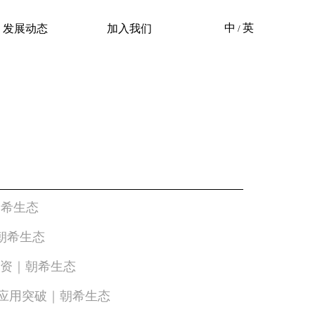
发展动态
加入我们
中
英
/
朝希生态
朝希生态
融资｜朝希生态
应用突破｜朝希生态