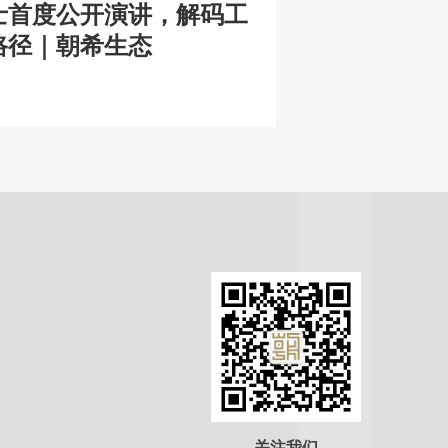
士首度公开演讲，解码工
路径｜朝希生态
关注我们