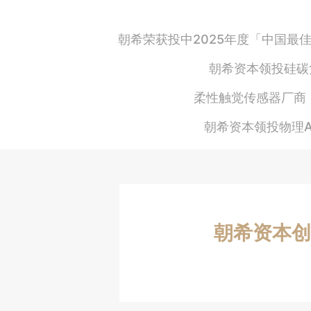
朝希荣获投中2025年度「中国最
朝希资本领投硅碳
柔性触觉传感器厂商
朝希资本领投物理
朝希资本创