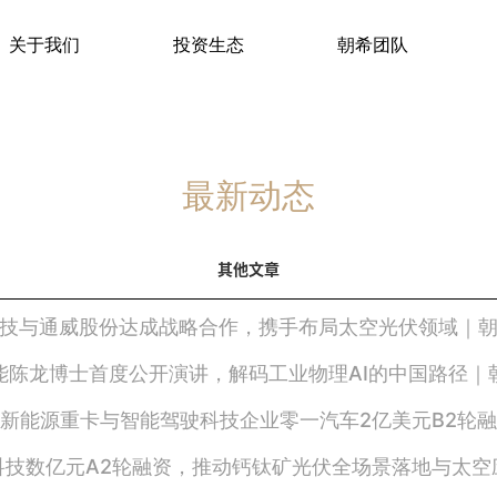
关于我们
投资生态
朝希团队
最新动态
其他文章
技与通威股份达成战略合作，携手布局太空光伏领域｜
能陈龙博士首度公开演讲，解码工业物理AI的中国路径｜
新能源重卡与智能驾驶科技企业零一汽车2亿美元B2轮
科技数亿元A2轮融资，推动钙钛矿光伏全场景落地与太空