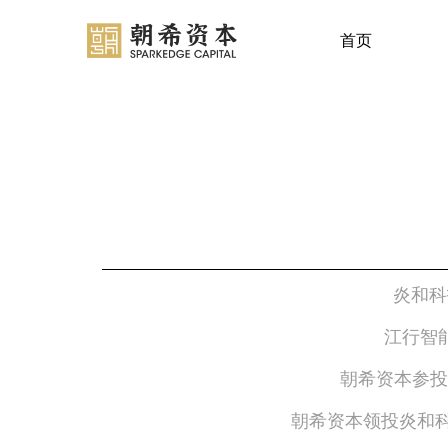
首页
炎和科
江行智
朝希资本参投
朝希资本领投炎和