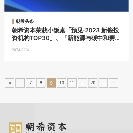
朝希头条
朝希资本荣获小饭桌「预见·2023 新锐投
资机构TOP30」、「新能源与碳中和赛道
最佳机构榜TOP20」等荣誉｜朝希头条
2024/02/4
«
...
7
8
10
11
...
20
...
»
9