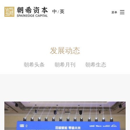
中
英
/
菜单
发展动态
朝希头条
朝希月刊
朝希生态