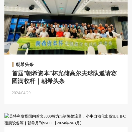
朝希头条
首届“朝希资本”杯光储高尔夫球队邀请赛
圆满收杆｜朝希头条
2024/04/29