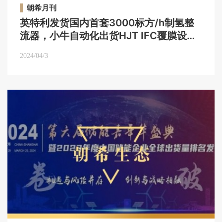
朝希月刊
英特利发货国内首套3000标方/h制氢整
流器，小牛自动化出货HJT IFC覆膜设备
等｜朝希月刊Vol.11【2024年2&3月】
2024/04/3