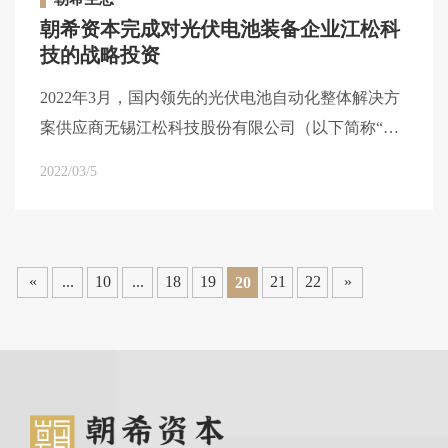
朝希资本完成对光伏电池装备企业江松科
技的战略投资
2022年3月，国内领先的光伏电池自动化整体解决方
案供应商无锡江松科技股份有限公司（以下简称“江
松科技”）完成Pre-IPO轮融资，本轮由朝希资本战略
2022/03/5
领投，毅达资本、无锡高新投、领航创投等共同投
资。本次投资是朝希资本在新能源赛道上的又一积极
布局。
«
...
10
...
18
19
21
22
»
20