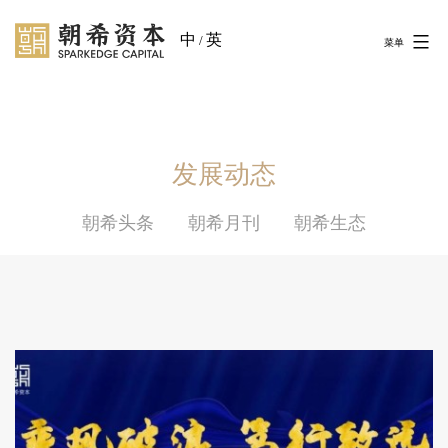
中
英
/
菜单
发展动态
朝希头条
朝希月刊
朝希生态