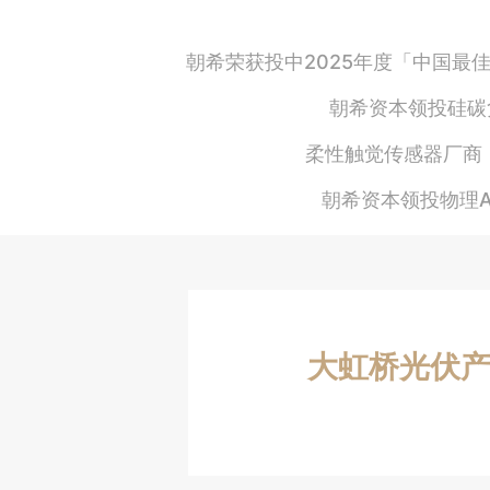
朝希荣获投中2025年度「中国最
朝希资本领投硅碳
柔性触觉传感器厂商
朝希资本领投物理
大虹桥光伏