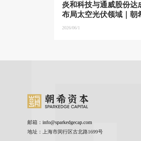
炎和科技与通威股份达
布局太空光伏领域｜朝
2026/06/1
邮箱：
info@sparkedgecap.com
地址：上海市闵行区古北路1699号