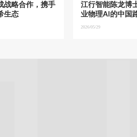
成战略合作，携手
江行智能陈龙博
希生态
业物理AI的中国
2026/05/29