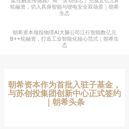
柔性触觉传感器厂商「灵动佳芯」完成近亿元A
轮融资，切入具身智能与锂电安全双场景｜朝希
生态
朝希资本领投物理AI大脑公司江行智能数亿元
B++轮融资，打造工业智能化核心范式｜朝希生
态
朝希资本作为首批入驻子基金，
与苏创投集团创新中心正式签约
｜朝希头条