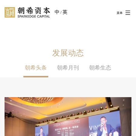
中
英
/
菜单
发展动态
朝希头条
朝希月刊
朝希生态