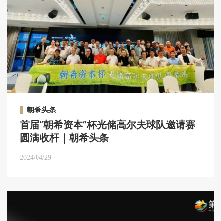
朝希头条
首届“朝希资本”杯光储高尔夫球队邀请赛
圆满收杆｜朝希头条
2024/04/29