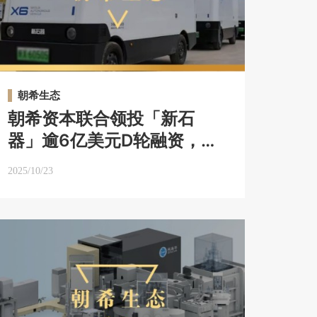
朝希生态
朝希资本联合领投「新石
器」逾6亿美元D轮融资，打
造全球最大L4级无人城配企
2025/10/23
业｜朝希生态