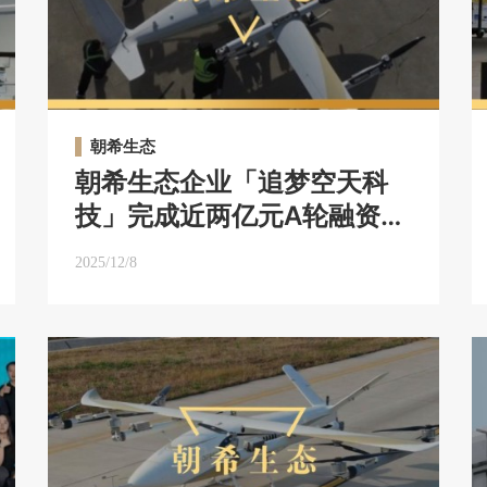
朝希生态
朝希生态企业「追梦空天科
技」完成近两亿元A轮融资，
持续领跑混动倾转赛道｜朝
2025/12/8
希生态