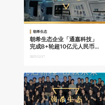
朝希生态
朝希生态企业「通嘉科技」
完成B+轮超10亿元人民币融
资，打造平台级真空系统解
2025/12/17
决方案提供商｜朝希生态