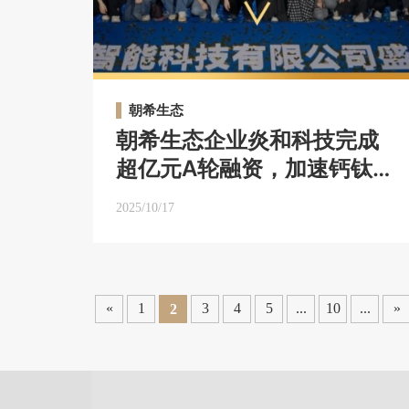
朝希生态
朝希生态企业炎和科技完成
超亿元A轮融资，加速钙钛矿
消费级产业化落地｜朝希生
2025/10/17
态
«
1
3
4
5
...
10
...
»
2