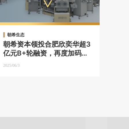
朝希生态
朝希资本领投合肥欣奕华超3
亿元B+轮融资，再度加码泛
半导体高端装备｜朝希生态
2025/06/3