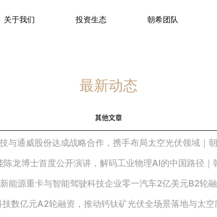
关于我们
投资生态
朝希团队
最新动态
其他文章
技与通威股份达成战略合作，携手布局太空光伏领域｜
能陈龙博士首度公开演讲，解码工业物理AI的中国路径｜
新能源重卡与智能驾驶科技企业零一汽车2亿美元B2轮
科技数亿元A2轮融资，推动钙钛矿光伏全场景落地与太空