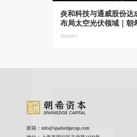
炎和科技与通威股份达
布局太空光伏领域｜朝
2026/06/1
邮箱：
info@sparkedgecap.com